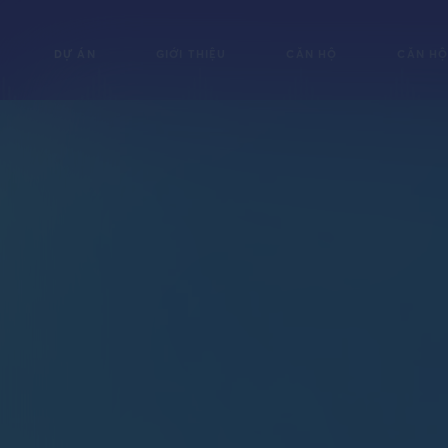
DỰ ÁN
GIỚI THIỆU
CĂN HỘ
CĂN HỘ