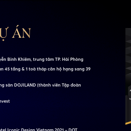
Ự ÁN
ễn Bỉnh Khiêm, trung tâm TP. Hải Phòng
ạn 45 tầng & 1 toà tháp căn hộ hạng sang 39
ng sản DOJILAND (thành viên Tập đoàn
nvest
tel Iconic Design Vietnam 2021 – DOT