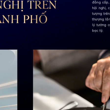
 NGHỊ TRÊN
đẳng cấp,
hội nghị,
tượng trê
ÀNH PHỐ
thượng lần
lý tưởng 
bạc tỷ.