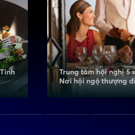
Thiên đường mua sắ
o -
cấp - Quy tụ nhiều t
h
hiệu quốc tế