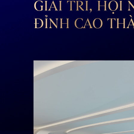
GIẢI TRÍ, HỘI
ĐỈNH CAO TH