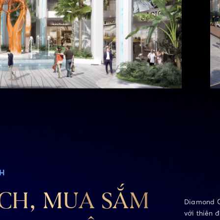
CH
ÍCH, MUA SẮM
Diamond C
với thiên 