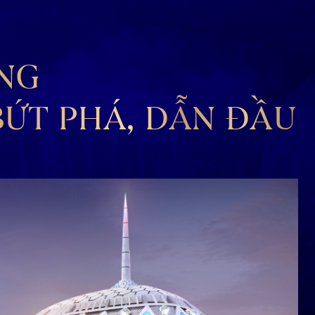
NG
BỨT PHÁ, DẪN ĐẦU