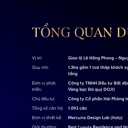
TỔNG QUAN D
Vị trí:
Giao lộ Lê Hồng Phong – Nguy
Quy mô:
1.3ha gồm 1 toà tháp khách s
tầng
Đơn vị phát
Công ty TNHH Đầu tư Bất độ
triển:
Vàng bạc Đá quý DOJI)
Chủ đầu tư:
Công ty Cổ phần Hải Phòng I
Tổng số căn hộ:
1.093 căn
Đơn vị thiết kế:
Mercurio Design Lab (Italy)
Giải thưởng:
Best Luxury Residence and Ho