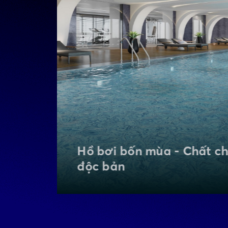
Nhà hàng Fine Dining - T
hoa ẩm thực Á & Âu