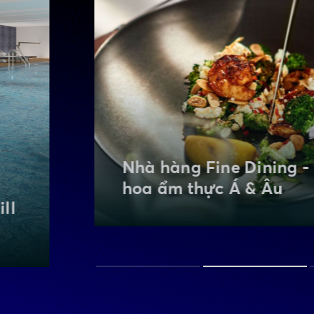
Trung tâm hội nghị 5 sa
Nơi hội ngộ thượng đỉn
inh