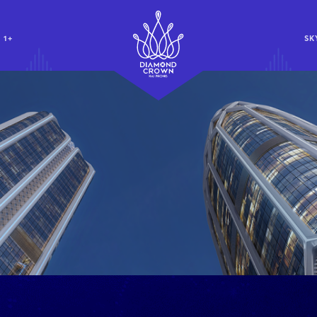
 1+
SK