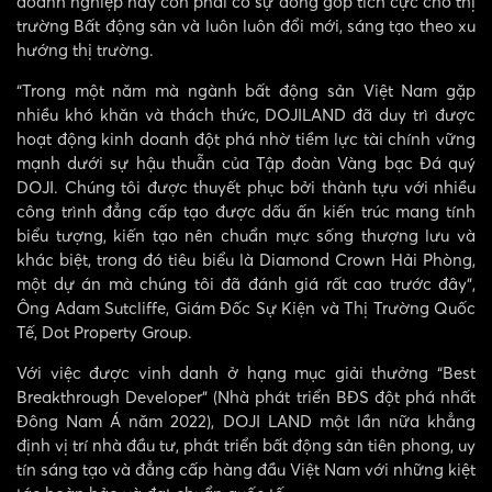
doanh nghiệp này còn phải có sự đóng góp tích cực cho thị
trường Bất động sản và luôn luôn đổi mới, sáng tạo theo xu
hướng thị trường.
“Trong một năm mà ngành bất động sản Việt Nam gặp
nhiều khó khăn và thách thức, DOJILAND đã duy trì được
hoạt động kinh doanh đột phá nhờ tiềm lực tài chính vững
mạnh dưới sự hậu thuẫn của Tập đoàn Vàng bạc Đá quý
DOJI. Chúng tôi được thuyết phục bởi thành tựu với nhiều
công trình đẳng cấp tạo được dấu ấn kiến trúc mang tính
biểu tượng, kiến tạo nên chuẩn mực sống thượng lưu và
khác biệt, trong đó tiêu biểu là Diamond Crown Hải Phòng,
một dự án mà chúng tôi đã đánh giá rất cao trước đây”,
Ông Adam Sutcliffe,
Giám Đốc Sự Kiện và Thị Trường Quốc
Tế, Dot Property Group.
Với việc được vinh danh ở hạng mục giải thưởng “Best
Breakthrough Developer” (Nhà phát triển BĐS đột phá nhất
Đông Nam Á năm 2022), DOJI LAND một lần nữa khẳng
định vị trí nhà đầu tư, phát triển bất động sản tiên phong, uy
tín sáng tạo và đẳng cấp hàng đầu Việt Nam với những kiệt