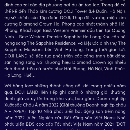
đỉnh cao tại các địa phương nơi dự án tọa lạc. Trong đó có
thể kể đến Tháp kim cương DOJI Tower (Lê Duẩn, Hà Nội),
trụ sở chính của Tập đoàn DOJI; Tháp đôi vương miện kim
cương Diamond Crown Hai Phong cao nhất thành phố Hải
Phòng; Khách sạn Best Western Premier đầu tiên tại Quảng
Ninh – Best Western Premier Sapphire Ha Long; Khu căn hộ
hạng sang The Sapphire Residence, và kiệt tác dinh thự The
Sapphire Mansions bên Vịnh Hạ Long. Trong thời gian tới,
DOJI LAND sẽ tiếp tục phát triển các công trình bất động
sản hạng sang với thương hiệu Diamond Crown tại nhiều
tỉnh thành trên cả nước như Hải Phòng, Hà Nội, Vĩnh Phúc,
Hạ Long, Huế…
Với hàng loạt những thành công nối dài trong nhiều năm
qua, DOJI LAND liên tiếp ghi danh ở những giải thưởng
danh giá và uy tín trong khu vực, bao gồm: Doanh nghiệp
Xuất sắc Châu Á năm 2022 (Giải thưởng Doanh nghiệp châu
Á – APEA); Top 10 Nhà phát triển bất động sản tiềm năng
năm 2022 (Viện Nghiên cứu Bất động sản Việt Nam); Nhà
phát triển BĐS cao cấp Tốt nhất Việt Nam năm 2021 (DOT