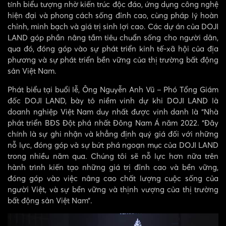
tính biểu tượng nhờ kiến trúc độc đáo, ứng dụng công nghệ
hiện đại và phong cách sống đỉnh cao, cùng pháp lý hoàn
chỉnh, minh bạch và giá trị sinh lợi cao. Các dự án của DOJI
LAND góp phần nâng tầm tiêu chuẩn sống cho người dân,
qua đó, đóng góp vào sự phát triển kinh tế-xã hội của địa
phương và sự phát triển bền vững của thị trường bất động
sản Việt Nam.
Phát biểu tại buổi lễ, Ông Nguyễn Anh Vũ – Phó Tổng Giám
đốc DOJI LAND, bày tỏ niềm vinh dự khi DOJI LAND là
doanh nghiệp Việt Nam duy nhất được vinh danh là “Nhà
phát triển BĐS Đột phá nhất Đông Nam Á năm 2022.
“Đây
chính là sự ghi nhận và khẳng định quý giá đối với những
nỗ lực, đóng góp và sự bứt phá ngoạn mục của DOJI LAND
trong nhiều năm qua. Chúng tôi sẽ nỗ lực hơn nữa trên
hành trình kiến tạo những giá trị đỉnh cao và bền vững,
đóng góp vào việc nâng cao chất lượng cuộc sống của
người Việt, và sự bền vững và thịnh vượng của thị trường
bất động sản Việt Nam”.