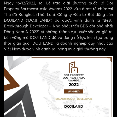
N
gày
15
/1
2
/2022,
t
ại
Lễ
trao
giải
thưởng
quốc
tế
Dot
Property Southeast Asia Awards 2022
vừa
được
tổ
chức
tại
Thủ
đô
Bangkok (Thái Lan), Công ty
Đầu
tư
Bất
động
sản
DOJILAND
(”DOJI
LAND”)
đã
được
vinh
danh
là
“
Best
Breakthrough Developer – Nhà
phát
triển
BĐS
đột
phá
nhất
Đông Nam Á 2022”
vì
những
thành
tựu
xuất
sắc
và
giá
trị
bền
vững
mà
DOJI LAND
đã
và
đang
nỗ
lực
kiến
tạo
trong
thời
gian
qua.
DOJI LAND
là
doanh
nghiệp
duy
nhất
của
Việt Nam
được
vinh
danh
tại
hạng
mục
giải
thưởng
này
.