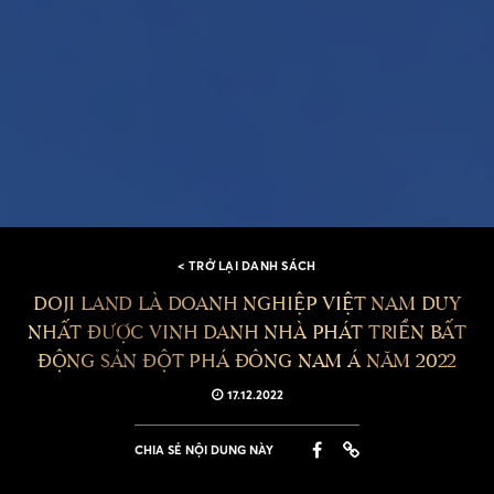
< TRỞ LẠI DANH SÁCH
DOJI LAND LÀ DOANH NGHIỆP VIỆT NAM DUY
NHẤT ĐƯỢC VINH DANH NHÀ PHÁT TRIỂN BẤT
ĐỘNG SẢN ĐỘT PHÁ ĐÔNG NAM Á NĂM 2022
17.12.2022
CHIA SẺ NỘI DUNG NÀY