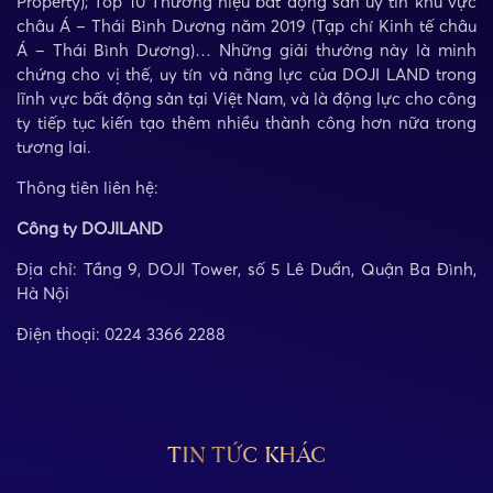
Property); Top 10 Thương hiệu bất động sản uy tín khu vực
châu Á – Thái Bình Dương năm 2019 (Tạp chí Kinh tế châu
Á – Thái Bình Dương)… Những giải thưởng này là minh
chứng cho vị thế, uy tín và năng lực của DOJI LAND trong
lĩnh vực bất động sản tại Việt Nam, và là động lực cho công
ty tiếp tục kiến tạo thêm nhiều thành công hơn nữa trong
tương lai.
Thông tiên liên hệ:
Công ty DOJILAND
Địa chỉ: Tầng 9, DOJI Tower, số 5 Lê Duẩn, Quận Ba Đình,
Hà Nội
Điện thoại: 0224 3366 2288
TIN TỨC KHÁC