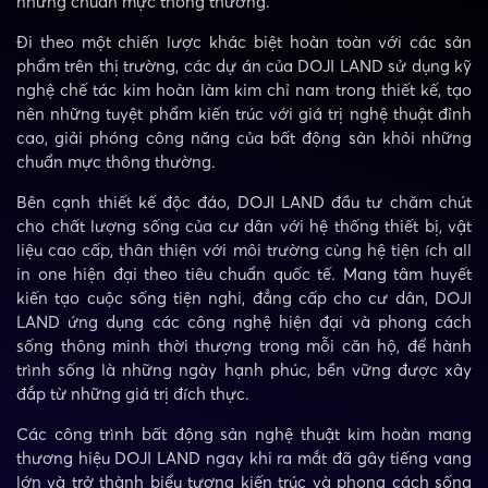
những chuẩn mực thông thường.
Đi theo một chiến lược khác biệt hoàn toàn với các sản
phẩm trên thị trường, các dự án của DOJI LAND sử dụng kỹ
nghệ chế tác kim hoàn làm kim chỉ nam trong thiết kế, tạo
nên những tuyệt phẩm kiến trúc với giá trị nghệ thuật đỉnh
cao, giải phóng công năng của bất động sản khỏi những
chuẩn mực thông thường.
Bên cạnh thiết kế độc đáo, DOJI LAND đầu tư chăm chút
cho chất lượng sống của cư dân với hệ thống thiết bị, vật
liệu cao cấp, thân thiện với môi trường cùng hệ tiện ích all
in one hiện đại theo tiêu chuẩn quốc tế. Mang tâm huyết
kiến tạo cuộc sống tiện nghi, đẳng cấp cho cư dân, DOJI
LAND ứng dụng các công nghệ hiện đại và phong cách
sống thông minh thời thượng trong mỗi căn hộ, để hành
trình sống là những ngày hạnh phúc, bền vững được xây
đắp từ những giá trị đích thực.
Các công trình bất động sản nghệ thuật kim hoàn mang
thương hiệu DOJI LAND ngay khi ra mắt đã gây tiếng vang
lớn và trở thành biểu tượng kiến trúc và phong cách sống