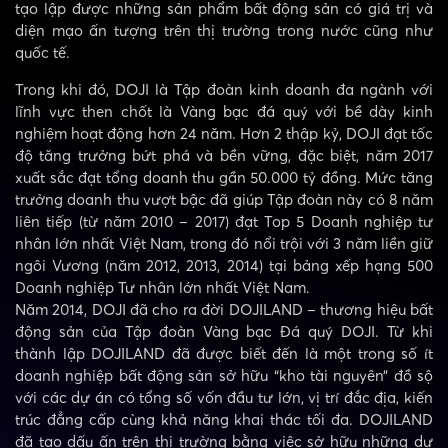
tạo lập được những sản phẩm bất động sản có giá trị và
diện mạo ấn tượng trên thị trường trong nước cũng như
quốc tế.
Trong khi đó, DOJI là Tập đoàn kinh doanh đa ngành với
lĩnh vực then chốt là Vàng bạc đá quý với bề dày kinh
nghiệm hoạt động hơn 24 năm. Hơn 2 thập kỷ, DOJI đạt tốc
độ tăng trưởng bứt phá và bền vững, đặc biệt, năm 2017
xuất sắc đạt tổng doanh thu gần 50.000 tỷ đồng. Mức tăng
trưởng doanh thu vượt bậc đã giúp Tập đoàn này có 8 năm
liên tiếp (từ năm 2010 – 2017) đạt Top 5 Doanh nghiệp tư
nhân lớn nhất Việt Nam, trong đó nổi trội với 3 năm liền giữ
ngôi Vương (năm 2012, 2013, 2014) tại bảng xếp hạng 500
Doanh nghiệp Tư nhân lớn nhất Việt Nam.
Năm 2014, DOJI đã cho ra đời DOJILAND – thương hiệu bất
động sản của Tập đoàn Vàng bạc Đá quý DOJI. Từ khi
thành lập DOJILAND đã được biết đến là một trong số ít
doanh nghiệp bất động sản sở hữu “kho tài nguyên” đồ sộ
với các dự án có tổng số vốn đầu tư lớn, vị trí đắc địa, kiến
trúc đẳng cấp cùng khả năng khai thác tối đa. DOJILAND
đã tạo dấu ấn trên thị trường bằng việc sở hữu những dự