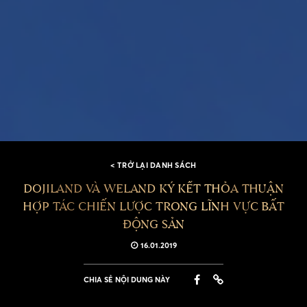
< TRỞ LẠI DANH SÁCH
DOJILAND VÀ WELAND KÝ KẾT THỎA THUẬN
HỢP TÁC CHIẾN LƯỢC TRONG LĨNH VỰC BẤT
ĐỘNG SẢN
16.01.2019
CHIA SẺ NỘI DUNG NÀY