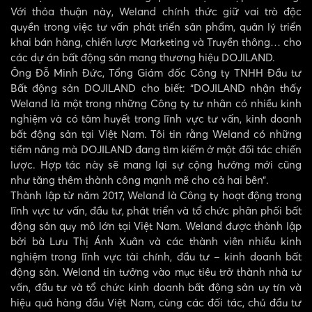
Với thỏa thuận này, Weland chính thức giữ vai trò độc
quyền trong việc tư vấn phát triển sản phẩm, quản lý triển
khai bán hàng, chiến lược Marketing và Truyền thông… cho
các dự án bất động sản mang thương hiệu DOJILAND.
Ông Đỗ Minh Đức, Tổng Giám đốc Công ty TNHH Đầu tư
Bất động sản DOJILAND cho biết: “DOJILAND nhận thấy
Weland là một trong những Công ty tư nhân có nhiều kinh
nghiệm và có tâm huyết trong lĩnh vực tư vấn, kinh doanh
bất động sản tại Việt Nam. Tôi tin rằng Weland có những
tiềm năng mà DOJILAND đang tìm kiếm ở một đối tác chiến
lược. Hợp tác này sẽ mang lại sự cộng hưởng mới cũng
như tăng thêm thành công mạnh mẽ cho cả hai bên”.
Thành lập từ năm 2017, Weland là Công ty hoạt động trong
lĩnh vực tư vấn, đầu tư, phát triển và tổ chức phân phối bất
động sản quy mô lớn tại Việt Nam. Weland được thành lập
bởi bà Lưu Thị Ánh Xuân và các thành viên nhiều kinh
nghiệm trong lĩnh vực tài chính, đầu tư – kinh doanh bất
động sản. Weland tin tưởng vào mục tiêu trở thành nhà tư
vấn, đầu tư và tổ chức kinh doanh bất động sản uy tín và
hiệu quả hàng đầu Việt Nam, cùng các đối tác, chủ đầu tư