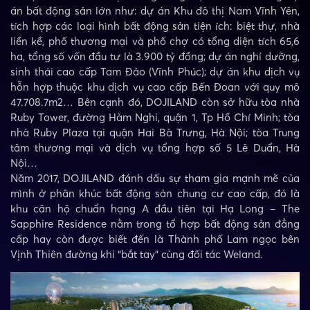
án bất động sản lớn như: dự án Khu đô thị Nam Vĩnh Yên,
tích hợp các loại hình bất động sản tiện ích: biệt thự, nhà
liền kề, phố thương mại và phố chợ có tổng diện tích 65,6
ha, tổng số vốn đầu tư là 3.900 tỷ đồng; dự án nghỉ dưỡng,
sinh thái cao cấp Tam Đảo (Vĩnh Phúc); dự án khu dịch vụ
hỗn hợp thuộc khu dịch vụ cao cấp Bến Đoan với quy mô
47.708.7m2… Bên cạnh đó, DOJILAND còn sở hữu tòa nhà
Ruby Tower, đường Hàm Nghi, quận 1, Tp Hồ Chí Minh; tòa
nhà Ruby Plaza tại quận Hai Bà Trưng, Hà Nội; tòa Trung
tâm thương mại và dịch vụ tổng hợp số 5 Lê Duẩn, Hà
Nội…
Năm 2017, DOJILAND đánh dấu sự tham gia mạnh mẽ của
mình ở phân khúc bất động sản chung cư cao cấp, đó là
khu căn hộ chuẩn hạng A đầu tiên tại Hạ Long – The
Sapphire Residence nằm trong tổ hợp bất động sản đẳng
cấp hay còn được biết đến là Thành phố Lam ngọc bên
Vịnh Thiên đường khi “bắt tay” cùng đối tác Weland.