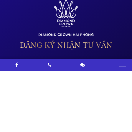
DIAMOND CROWN HAI PHONG
ĐĂNG KÝ NHẬN TƯ VẤN
HỌ VÀ TÊN
SỐ ĐIỆN THOẠI
EMAIL