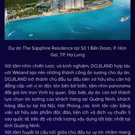
Dự án The Sapphire Residence tại Số 1 Bến Đoan, P. Hòn
Gai, TP. Hạ Long
Với tầm nhìn chiến lược và kinh nghiệm, DOJILAND hợp tác
với Weland tạo nên những thành công ấn tượng cho dự án.
DOJILAND trở thành chủ đầu tư đầu tiên sở hữu khu căn hộ
đẳng cấp với vị trí độc tôn bên bờ biển, tầm nhìn panorama
đắt giá ôm trọn Vịnh kỳ quan. Đặc biệt, dự án còn trở thành
lựa chọn tin tưởng của khách hàng tại Quảng Ninh, khách
hàng đầu tư tại Hà Nội, Hải Phòng, các tỉnh lân cận bằng
việc sở hữu sản phẩm độc đáo, tiện ích và dịch vụ chuẩn 5
sao quốc tế, tiến độ và chất lượng xây dựng tốt bậc nhất tại
tỉnh Quảng Ninh.
Với tâm huyết là cầu nối giữa chủ đầu tư uy tín nhằm mang