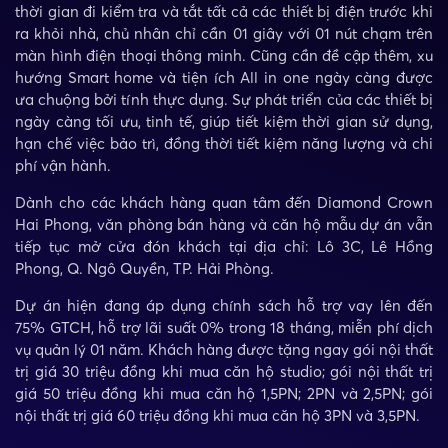
thời gian đi kiểm tra và tắt tất cả các thiết bị điện trước khi
ra khỏi nhà, chủ nhân chỉ cần 01 giây với 01 nút chạm trên
màn hình điện thoại thông minh. Cũng cần đề cập thêm, xu
hướng Smart home và tiện ích All in one ngày càng được
ưa chuộng bởi tính thực dụng. Sự phát triển của các thiết bị
ngày càng tối ưu, tinh tế, giúp tiết kiệm thời gian sử dụng,
hạn chế việc bảo trì, đồng thời tiết kiệm năng lượng và chi
phí vận hành.
Dành cho các khách hàng quan tâm đến Diamond Crown
Hai Phong, văn phòng bán hàng và căn hộ mẫu dự án vẫn
tiếp tục mở cửa đón khách tại địa chỉ: Lô 3C, Lê Hồng
Phong, Q. Ngô Quyền, TP. Hải Phòng.
Dự án hiện đang áp dụng chính sách hỗ trợ vay lên đến
75% GTCH, hỗ trợ lãi suất 0% trong 18 tháng, miễn phí dịch
vụ quản lý 01 năm. Khách hàng được tặng ngay gói nội thất
trị giá 30 triệu đồng khi mua căn hộ studio; gói nội thất trị
giá 50 triệu đồng khi mua căn hộ 1,5PN; 2PN và 2,5PN; gói
nội thất trị giá 60 triệu đồng khi mua căn hộ 3PN và 3,5PN.