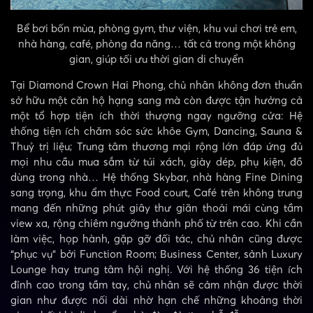
Bể bơi bốn mùa, phòng gym, thư viện, khu vui chơi trẻ em,
nhà hàng, café, phòng đa năng… tất cả trong một không
gian, giúp tối ưu thời gian di chuyển
Tại Diamond Crown Hai Phong, chủ nhân không đơn thuần
sở hữu một căn hộ hạng sang mà còn được tận hưởng cả
một tổ hợp tiện ích thời thượng ngay ngưỡng cửa: Hệ
thống tiện ích chăm sóc sức khỏe Gym, Dancing, Sauna &
Thuỷ trị liệu; Trung tâm thương mại rộng lớn đáp ứng đủ
mọi nhu cầu mua sắm từ túi xách, giày dép, phụ kiện, đồ
dùng trong nhà… Hệ thống Skybar, nhà hàng Fine Dining
sang trọng, khu ẩm thực Food court, Café trên không trung
mang đến những phút giây thư giãn thoải mái cùng tầm
view xa, rộng chiêm ngưỡng thành phố từ trên cao. Khi cần
làm việc, họp hành, gặp gỡ đối tác, chủ nhân cũng được
“phục vụ” bởi Function Room; Business Center, sảnh Luxury
Lounge hay trung tâm hội nghị. Với hệ thống 36 tiện ích
đỉnh cao trong tầm tay, chủ nhân sẽ cảm nhận được thời
gian như được nối dài nhờ hạn chế những khoảng thời