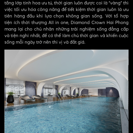
tầng lớp tinh hoa ưu tú, thời gian luôn được coi là “vàng” thì
việc tối ưu hóa công năng để tiết kiệm thời gian luôn là ưu
tiên hàng đầu khi lựa chọn không gian sống. Với tổ hợp
tiện ích thời thượng All in one, Diamond Crown Hai Phong
mang lại cho chủ nhân những trải nghiệm sống đẳng cấp
và tiện nghi nhất, để có thể làm chủ thời gian và khiến cuộc
sống mỗi ngày trở nên thi vị và đắt giá.