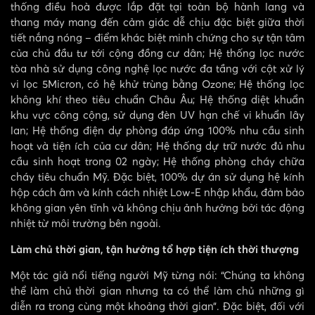
thống điều hoà được lắp đặt tại toàn bộ hành lang và
thang máy mang đến cảm giác dễ chịu đặc biệt giữa thời
tiết nắng nóng – điểm khác biệt minh chứng cho sự tận tâm
của chủ đầu tư tới cộng đồng cư dân; Hệ thống lọc nước
tòa nhà sử dụng công nghệ lọc nước đa tầng với cột xử lý
vi lọc 5Micron, có hệ khử trùng bằng Ozone; Hệ thống lọc
không khí theo tiêu chuẩn Châu Âu; Hệ thống diệt khuẩn
khu vực công cộng, sử dụng đèn UV hạn chế vi khuẩn lây
lan; Hệ thống điện dự phòng đáp ứng 100% nhu cầu sinh
hoạt và tiện ích của cư dân; Hệ thống dự trữ nước đủ nhu
cầu sinh hoạt trong 02 ngày; Hệ thống phòng cháy chữa
cháy tiêu chuẩn Mỹ. Đặc biệt, 100% dự án sử dụng hệ kính
hộp cách âm và kính cách nhiệt Low-E nhập khẩu, đảm bảo
không gian yên tĩnh và không chịu ảnh hưởng bởi tác động
nhiệt từ môi trường bên ngoài.
Làm chủ thời gian, tận hưởng tổ hợp tiện ích thời thượng
Một tác giả nổi tiếng người Mỹ từng nói: “Chúng ta không
thể làm chủ thời gian nhưng ta có thể làm chủ những gì
diễn ra trong cùng một khoảng thời gian”. Đặc biệt, đối với