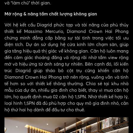
và “làm chủ” thời gian.
Mở rộng & nâng tầm chất lượng không gian
Với hệ kết cấu Diagrid phức tạp và tài năng của phù thủy
thiết kế Massimo Mercurio, Diamond Crown Hai Phong
chứng minh đẳng cấp bằng sự tài tình trong việc tối ưu
diện tích. Dự án sử dụng hệ cửa kính lớn chạm sàn, giúp
gia tăng hiệu quả thị giác về không gian. Căn hộ luôn mang
đến cảm giác thoáng đãng và rộng rãi nhờ tầm view rộng
mở và hiệu ứng từ ánh sáng tự nhiên. Bên cạnh đó, lối kiến
trúc Diagrid giúp tháo bỏ cột trụ cũng khiến căn hộ
Diamond Crown Hai Phong trở nên rộng, vuông vắn và tinh
tế hơn so với thiết kế thông thường. Chia sẻ tại khu nhà
mẫu của dự án, nhiều gia đình cho biết, thay vì mua căn hộ
lớn, họ quyết định mua 02 căn hộ 1,5PN. Nhờ thiết kế hợp lý,
loại hình 1,5PN đã đủ phù hợp cho quy mô gia đình nhỏ, căn
hộ thứ hai họ dành để đầu tư cho thuê.